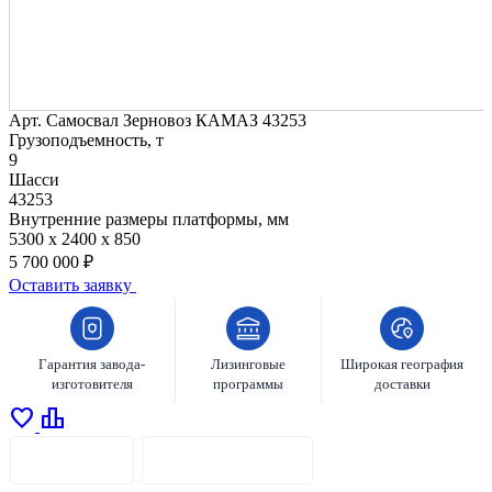
Арт.
Самосвал Зерновоз КАМАЗ 43253
Грузоподъемность, т
9
Шасси
43253
Внутренние размеры платформы, мм
5300 х 2400 х 850
5 700 000 ₽
Оставить заявку
Гарантия завода-
Лизинговые
Широкая география
изготовителя
программы
доставки
favorite
leaderboard
ОПИСАНИЕ
ХАРАКТЕРИСТИКИ