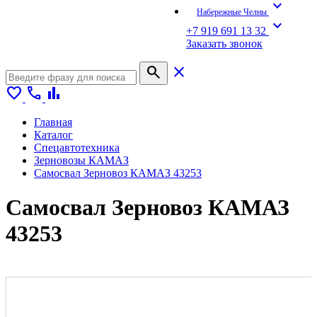
expand_more
Набережные Челны
expand_more
+7 919 691 13 32
Заказать звонок
search
close
favorite
call
bar_chart
Главная
Каталог
Спецавтотехника
Зерновозы КАМАЗ
Самосвал Зерновоз КАМАЗ 43253
Самосвал Зерновоз КАМАЗ
43253