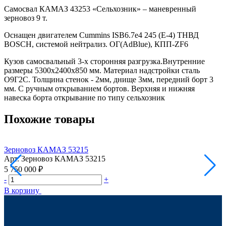
Самосвал КАМАЗ 43253 «Сельхозник» – маневренный
зерновоз 9 т.
Оснащен двигателем Сummins ISB6.7e4 245 (Е-4) ТНВД
BOSCH, системой нейтрализ. ОГ(AdBlue), КПП-ZF6
Кузов самосвальный 3-х сторонняя разгрузка.Внутренние
размеры 5300х2400х850 мм. Материал надстройки сталь
О9Г2С. Толщина стенок - 2мм, днище 3мм, передний борт 3
мм. С ручным открыванием бортов. Верхняя и нижняя
навеска борта открывание по типу сельхозник
Похожие товары
Зерновоз КАМАЗ 53215
Арт.
Зерновоз КАМАЗ 53215
А
5 750 000 ₽
6
-
+
-
В корзину
В