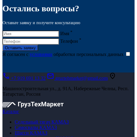
Остались вопросы?
Оставьте заявку и получите консультацию
*
Имя
*
Телефон
Оставить заявку
Я согласен с
условиями
обработки персональных данных
call
mail
location_on
+7 919 691 13 32
gruztehmarket@gmail.com
Машиностроительная ул., д. 91А, Набережные Челны, Респ.
Татарстан, Россия
Каталог
Седельный тягач КАМАЗ
Самосвалы КАМАЗ
Шасси КАМАЗ