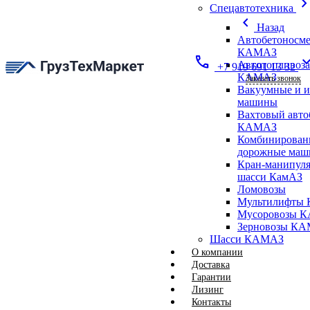
chevron_ri
Спецавтотехника
chevron_left
Назад
Автобетоносме
КАМАЗ
call
expand_
Автотопливоз
+7 919 691 13 32
КАМАЗ
Заказать звонок
Вакуумные и 
машины
Вахтовый авто
КАМАЗ
Комбинирован
дорожные ма
Кран-манипуля
шасси КамАЗ
Ломовозы
Мультилифты 
Мусоровозы 
Зерновозы К
Шасси КАМАЗ
О компании
Доставка
Гарантии
Лизинг
Контакты