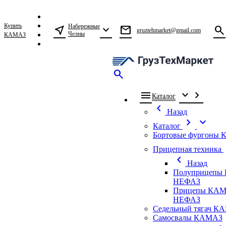
Купить
Набережные
near_me
expand_more
mail
search
gruztehmarket@gmail.com
Челны
КАМАЗ
search
menu
expand_more
chevron_right
Каталог
chevron_left
Назад
chevron_right
expand_more
Каталог
Бортовые фургоны
ch
Прицепная техника
chevron_left
Назад
Полуприцепы
НЕФАЗ
Прицепы КАМ
НЕФАЗ
Седельный тягач К
Самосвалы КАМАЗ