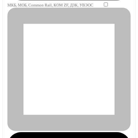
МКБ, МОБ, Common Rail, КОМ ZF, ДЗК, УВЭОС