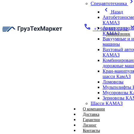
chevron_ri
Спецавтотехника
chevron_left
Назад
Автобетоносме
КАМАЗ
call
expand_
Автотопливоз
+7 919 691 13 32
КАМАЗ
Заказать звонок
Вакуумные и 
машины
Вахтовый авто
КАМАЗ
Комбинирован
дорожные ма
Кран-манипуля
шасси КамАЗ
Ломовозы
Мультилифты 
Мусоровозы 
Зерновозы К
Шасси КАМАЗ
О компании
Доставка
Гарантии
Лизинг
Контакты