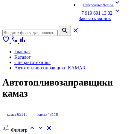
expand_more
Набережные Челны
expand_more
+7 919 691 13 32
Заказать звонок
search
close
favorite
call
bar_chart
Главная
Каталог
Спецавтотехника
Автотопливозаправщики КАМАЗ
Автотопливозаправщики
камаз
камаз 65115
камаз 43118
tune
expand_less
expand_more
close
Фильтр