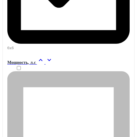
6x6
expand_less
expand_more
Мощность, л.с