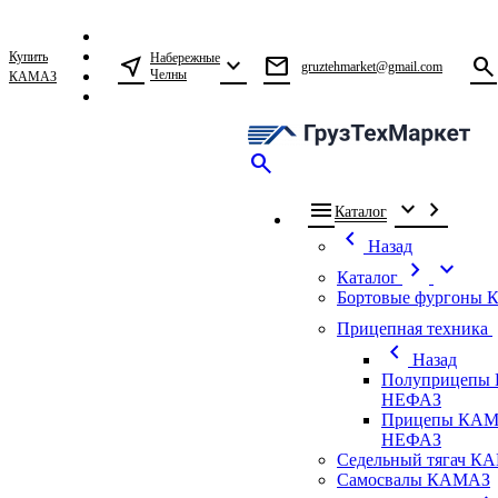
Купить
Набережные
near_me
expand_more
mail
search
gruztehmarket@gmail.com
Челны
КАМАЗ
search
menu
expand_more
chevron_right
Каталог
chevron_left
Назад
chevron_right
expand_more
Каталог
Бортовые фургоны
ch
Прицепная техника
chevron_left
Назад
Полуприцепы
НЕФАЗ
Прицепы КАМ
НЕФАЗ
Седельный тягач К
Самосвалы КАМАЗ