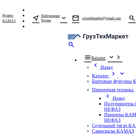
Купить
Набережные
near_me
expand_more
mail
search
gruztehmarket@gmail.com
Челны
КАМАЗ
search
menu
expand_more
chevron_right
Каталог
chevron_left
Назад
chevron_right
expand_more
Каталог
Бортовые фургоны
ch
Прицепная техника
chevron_left
Назад
Полуприцепы
НЕФАЗ
Прицепы КАМ
НЕФАЗ
Седельный тягач К
Самосвалы КАМАЗ