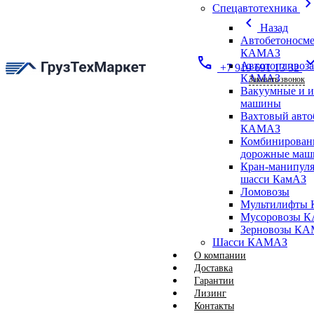
chevron_ri
Спецавтотехника
chevron_left
Назад
Автобетоносме
КАМАЗ
call
expand_
Автотопливоз
+7 919 691 13 32
КАМАЗ
Заказать звонок
Вакуумные и 
машины
Вахтовый авто
КАМАЗ
Комбинирован
дорожные ма
Кран-манипуля
шасси КамАЗ
Ломовозы
Мультилифты 
Мусоровозы 
Зерновозы К
Шасси КАМАЗ
О компании
Доставка
Гарантии
Лизинг
Контакты