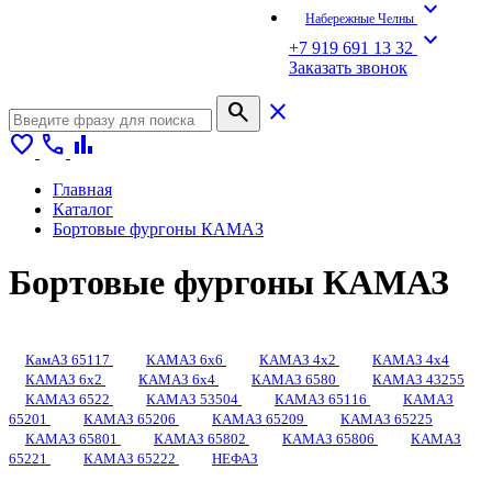
expand_more
Набережные Челны
expand_more
+7 919 691 13 32
Заказать звонок
search
close
favorite
call
bar_chart
Главная
Каталог
Бортовые фургоны КАМАЗ
Бортовые фургоны КАМАЗ
КамАЗ 65117
КАМАЗ 6x6
КАМАЗ 4x2
КАМАЗ 4x4
КАМАЗ 6x2
КАМАЗ 6x4
КАМАЗ 6580
КАМАЗ 43255
КАМАЗ 6522
КАМАЗ 53504
КАМАЗ 65116
КАМАЗ
65201
КАМАЗ 65206
КАМАЗ 65209
КАМАЗ 65225
КАМАЗ 65801
КАМАЗ 65802
КАМАЗ 65806
КАМАЗ
65221
КАМАЗ 65222
НЕФАЗ