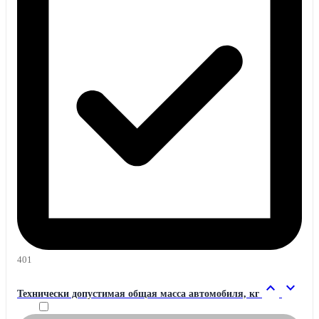
401
expand_less
expand_more
Технически допустимая общая масса автомобиля, кг