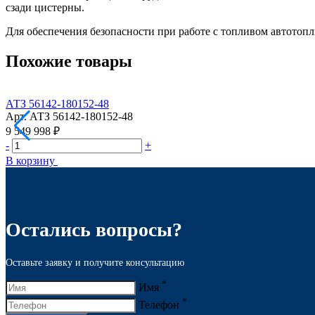
сзади цистерны.
Для обеспечения безопасности при работе с топливом автото
Похожие товары
АТЗ 56142-180152-48
Арт.
АТЗ 56142-180152-48
9 549 998 ₽
-
+
В корзину
Остались вопросы?
Оставьте заявку и получите консультацию
*
Имя
*
Телефон