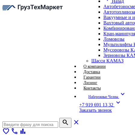
Назад
Автобетоносм
Автотопливоз
Вакуумные и 
Вахтовый авт
Комбинирован
Кран-манипуля
Ломовозы
Мультилифты 
Мусоровозы 
Зерновозы К
Шасси КАМАЗ
О компании
Доставка
Гарантии
Лизинг
Контакты
expand_more
Набережные Челны
expand_more
+7 919 691 13 32
Заказать звонок
search
close
favorite
call
bar_chart