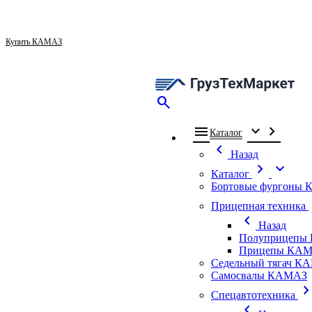
Купить КАМАЗ
search
menu
expand_more
chevron_right
Каталог
chevron_left
Назад
chevron_right
expand_more
Каталог
Бортовые фургоны
ch
Прицепная техника
chevron_left
Назад
Полуприцепы
Прицепы КАМ
Седельный тягач К
Самосвалы КАМАЗ
chevron_ri
Спецавтотехника
chevron_left