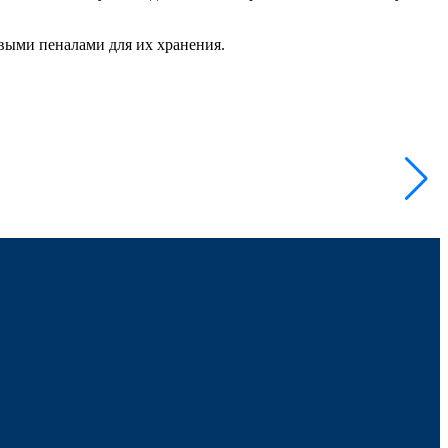
выми пеналами для их хранения.
А
А
9
-
В