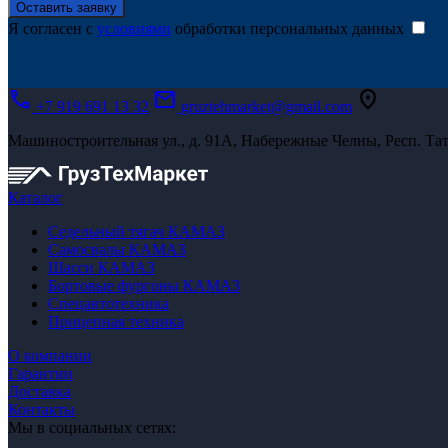
Оставить заявку
Я согласен с
условиями
обработки персональных данных
call
mail
location_on
+7 919 691 13 32
gruztehmarket@gmail.com
Машиностроительная ул., д. 91А, Набережные Челны, Респ. Тат
Каталог
Седельный тягач КАМАЗ
Самосвалы КАМАЗ
Шасси КАМАЗ
Бортовые фургоны КАМАЗ
Спецавтотехника
Прицепная техника
О компании
Гарантии
Доставка
Контакты
Мы в социальных сетях: