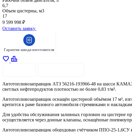
Рабочий объем двигателя, л
6,7
Объем цистерны, м3
17
9 599 998 ₽
Оставить заявку
Гарантия завода-изготовителя
favorite
leaderboard
ОПИСАНИЕ
ХАРАКТЕРИСТИКИ
Автотопливозаправщик АТЗ 56216-193966-48 на шасси КАМАЗ-
светлых нефтепродуктов плотностью не более 0,83 т/м³.
Автотопливозаправщик оснащён цистерной объёмом 17 м³, изго
крепится к раме базового автомобиля стремянками и накладк
Для удобства обслуживания заливных горловин на цистерне п
осуществляется через донные клапаны, оснащённые пневмоупр
Автотопливозаправщик оборудован счётчиком ППО-25-1,6СУ кла