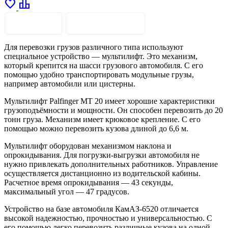
favorite
leaderboard
ОПИСАНИЕ
ХАРАКТЕРИСТИКИ
Для перевозки грузов различного типа используют
специальное устройство — мультилифт. Это механизм,
который крепится на шасси грузового автомобиля. С его
помощью удобно транспортировать модульные грузы,
например автомобили или цистерны.
Мультилифт Palfinger МТ 20 имеет хорошие характеристики
грузоподъёмности и мощности. Он способен перевозить до 20
тонн груза. Механизм имеет крюковое крепление. С его
помощью можно перевозить кузова длиной до 6,6 м.
Мультилифт оборудован механизмом наклона и
опрокидывания. Для погрузки-выгрузки автомобиля не
нужно привлекать дополнительных работников. Управление
осуществляется дистанционно из водительской кабины.
Расчетное время опрокидывания — 43 секунды,
максимальный угол — 47 градусов.
Устройство на базе автомобиля КамАЗ-6520 отличается
высокой надежностью, прочностью и универсальностью. С
его помощью легко перевозить различные кузова на одной