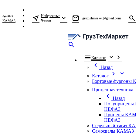
Купить
Набережные
near_me
expand_more
mail
search
gruztehmarket@gmail.com
Челны
КАМАЗ
search
menu
expand_more
chevron_right
Каталог
chevron_left
Назад
chevron_right
expand_more
Каталог
Бортовые фургоны
ch
Прицепная техника
chevron_left
Назад
Полуприцепы
НЕФАЗ
Прицепы КАМ
НЕФАЗ
Седельный тягач К
Самосвалы КАМАЗ