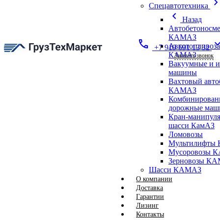
chevron_ri
Спецавтотехника
chevron_left
Назад
Автобетоносме
КАМАЗ
call
expand_
Автотопливоз
+7 919 691 13 32
КАМАЗ
Заказать звонок
Вакуумные и 
машины
Вахтовый авто
КАМАЗ
Комбинирован
дорожные ма
Кран-манипуля
шасси КамАЗ
Ломовозы
Мультилифты 
Мусоровозы 
Зерновозы К
Шасси КАМАЗ
О компании
Доставка
Гарантии
Лизинг
Контакты