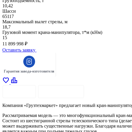
Грузоподъемность, т
10,42
Шасси
65117
Максимальный вылет стрелы, м
18,7
Грузовой момент крана-манипулятора, т*м (кНм)
15
11 899 998 ₽
Оставить заявку
Гарантия завода-изготовителя
favorite
leaderboard
ОПИСАНИЕ
ХАРАКТЕРИСТИКИ
Компания «Грузтехмаркет» предлагает новый кран-манипулятор
Рассматриваемая модель — это многофункциональный кран-ма
Состоит из шестигранной стрелы телескопического типа (дела
может выдерживать существенные нагрузки. Благодаря наличию
является важным при подъеме тяжелых грузов.