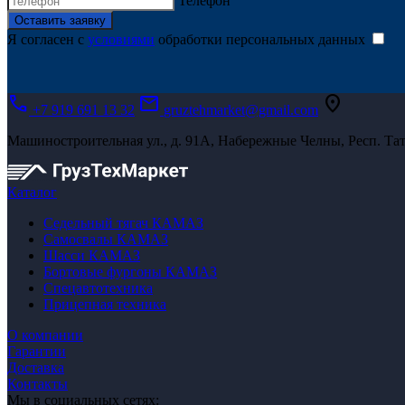
Телефон
Оставить заявку
Я согласен с
условиями
обработки персональных данных
call
mail
location_on
+7 919 691 13 32
gruztehmarket@gmail.com
Машиностроительная ул., д. 91А, Набережные Челны, Респ. Тат
Каталог
Седельный тягач КАМАЗ
Самосвалы КАМАЗ
Шасси КАМАЗ
Бортовые фургоны КАМАЗ
Спецавтотехника
Прицепная техника
О компании
Гарантии
Доставка
Контакты
Мы в социальных сетях: