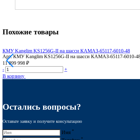
Похожие товары
КМУ Kanglim KS1256G-II на шасси КАМАЗ-65117-6010-48
Арт.
КМУ Kanglim KS1256G-II на шасси КАМАЗ-65117-6010-4
11 899 998 ₽
-
+
В корзину
Остались вопросы?
Оставьте заявку и получите консультацию
*
Имя
*