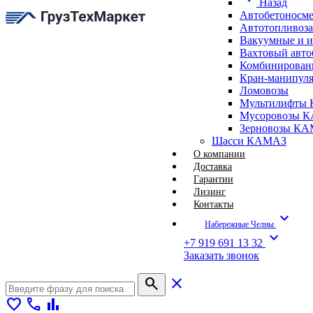
Назад
Автобетоносм
Автотопливоз
Вакуумные и 
Вахтовый авт
Комбинирован
Кран-манипуля
Ломовозы
Мультилифты 
Мусоровозы 
Зерновозы К
Шасси КАМАЗ
О компании
Доставка
Гарантии
Лизинг
Контакты
expand_more
Набережные Челны
expand_more
+7 919 691 13 32
Заказать звонок
search
close
favorite
call
bar_chart