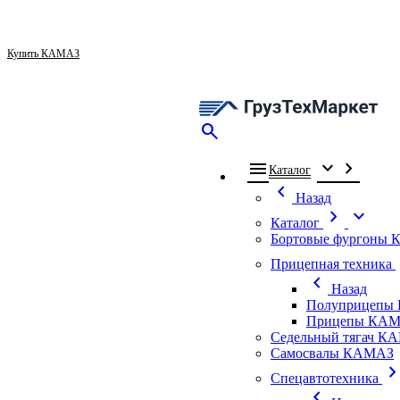
Купить КАМАЗ
search
menu
expand_more
chevron_right
Каталог
chevron_left
Назад
chevron_right
expand_more
Каталог
Бортовые фургоны
ch
Прицепная техника
chevron_left
Назад
Полуприцепы
Прицепы КАМ
Седельный тягач К
Самосвалы КАМАЗ
chevron_ri
Спецавтотехника
chevron_left