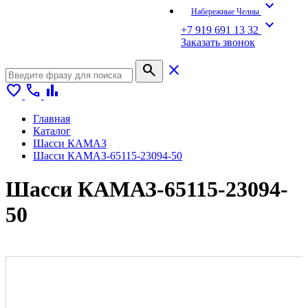
expand_more
Набережные Челны
expand_more
+7 919 691 13 32
Заказать звонок
search
close
favorite
call
bar_chart
Главная
Каталог
Шасси КАМАЗ
Шасси КАМАЗ-65115-23094-50
Шасси КАМАЗ-65115-23094-
50