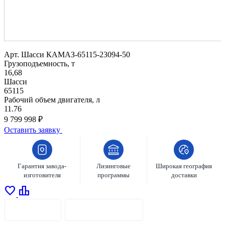
Арт.
Шасси КАМАЗ-65115-23094-50
Грузоподъемность, т
16,68
Шасси
65115
Рабочий объем двигателя, л
11.76
9 799 998 ₽
Оставить заявку
Гарантия завода-
Лизинговые
Широкая география
изготовителя
программы
доставки
favorite
leaderboard
ОПИСАНИЕ
ХАРАКТЕРИСТИКИ