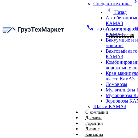
chevron_ri
Спецавтотехника
chevron_left
Назад
Автобетоносме
КАМАЗ
call
expand_
Автотопливоз
+7 919 691 13 32
КАМАЗ
Заказать звонок
Вакуумные и 
машины
Вахтовый авто
КАМАЗ
Комбинирован
дорожные ма
Кран-манипуля
шасси КамАЗ
Ломовозы
Мультилифты 
Мусоровозы 
Зерновозы К
Шасси КАМАЗ
О компании
Доставка
Гарантии
Лизинг
Контакты