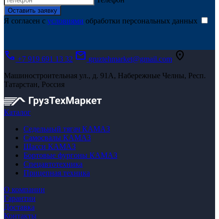
Оставить заявку
Я согласен с
условиями
обработки персональных данных
call
mail
location_on
+7 919 691 13 32
gruztehmarket@gmail.com
Машиностроительная ул., д. 91А, Набережные Челны, Респ.
Татарстан, Россия
Каталог
Седельный тягач КАМАЗ
Самосвалы КАМАЗ
Шасси КАМАЗ
Бортовые фургоны КАМАЗ
Спецавтотехника
Прицепная техника
О компании
Гарантии
Доставка
Контакты