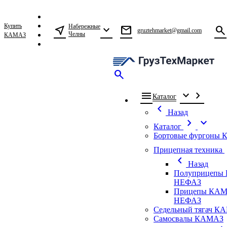
Купить
Набережные
near_me
expand_more
mail
search
gruztehmarket@gmail.com
Челны
КАМАЗ
search
menu
expand_more
chevron_right
Каталог
chevron_left
Назад
chevron_right
expand_more
Каталог
Бортовые фургоны
ch
Прицепная техника
chevron_left
Назад
Полуприцепы
НЕФАЗ
Прицепы КАМ
НЕФАЗ
Седельный тягач К
Самосвалы КАМАЗ