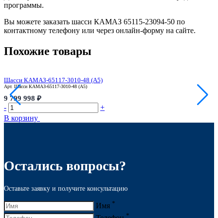
программы.
Вы можете заказать шасси КАМАЗ 65115-23094-50 по
контактному телефону или через онлайн-форму на сайте.
Похожие товары
Шасси КАМАЗ-65117-3010-48 (A5)
Ш
Арт.
Шасси КАМАЗ-65117-3010-48 (A5)
А
9 799 998 ₽
9
-
+
-
В корзину
В
Остались вопросы?
Оставьте заявку и получите консультацию
*
Имя
*
Телефон