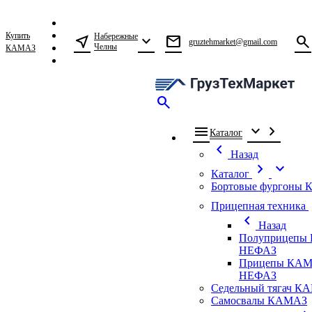
Купить
Набережные
near_me
expand_more
mail
search
gruztehmarket@gmail.com
Челны
КАМАЗ
search
menu
expand_more
chevron_right
Каталог
chevron_left
Назад
chevron_right
expand_more
Каталог
Бортовые фургоны
ch
Прицепная техника
chevron_left
Назад
Полуприцепы
НЕФАЗ
Прицепы КАМ
НЕФАЗ
Седельный тягач К
Самосвалы КАМАЗ