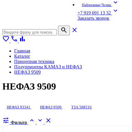
expand_more
Набережные Челны
expand_more
+7 919 691 13 32
Заказать звонок
search
close
favorite
call
bar_chart
Главная
Каталог
Прицепная техника
Полуприцепы КАМАЗ и НЕФАЗ
НЕФАЗ 9509
НЕФАЗ 9509
НЕФАЗ 93341
НЕФАЗ 9509
ТЗА 588510
tune
expand_less
expand_more
close
Фильтр