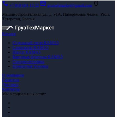
call
mail
location_on
+7 919 691 13 32
gruztehmarket@gmail.com
Машиностроительная ул., д. 91А, Набережные Челны, Респ.
Татарстан, Россия
Каталог
Седельный тягач КАМАЗ
Самосвалы КАМАЗ
Шасси КАМАЗ
Бортовые фургоны КАМАЗ
Спецавтотехника
Прицепная техника
О компании
Гарантии
Доставка
Контакты
Мы в социальных сетях: