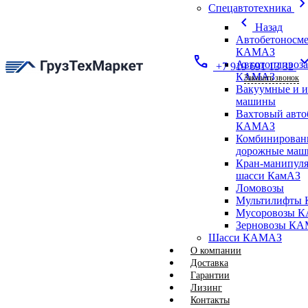
chevron_ri
Спецавтотехника
chevron_left
Назад
Автобетоносме
КАМАЗ
call
expand_
Автотопливоз
+7 919 691 13 32
КАМАЗ
Заказать звонок
Вакуумные и 
машины
Вахтовый авто
КАМАЗ
Комбинирован
дорожные ма
Кран-манипуля
шасси КамАЗ
Ломовозы
Мультилифты 
Мусоровозы 
Зерновозы К
Шасси КАМАЗ
О компании
Доставка
Гарантии
Лизинг
Контакты