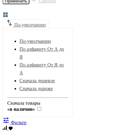
Применить
Сбросить
grid_view
swap_vert
По-умолчанию
По-умолчанию
По алфавиту
От А до
Я
По алфавиту
От Я до
А
Сначала дешевле
Сначала дороже
Сначала товары
«в наличии»
tune
Фильтр