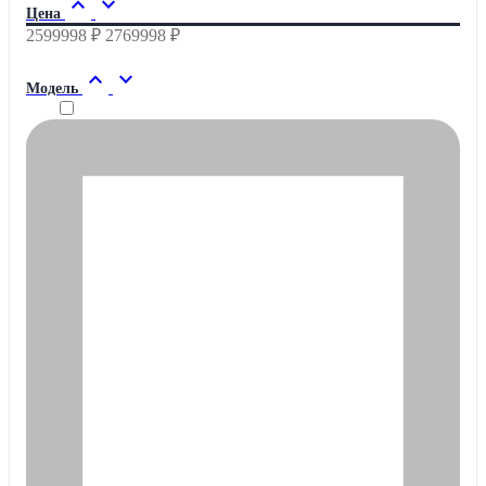
expand_less
expand_more
Цена
2599998 ₽
2769998 ₽
expand_less
expand_more
Модель